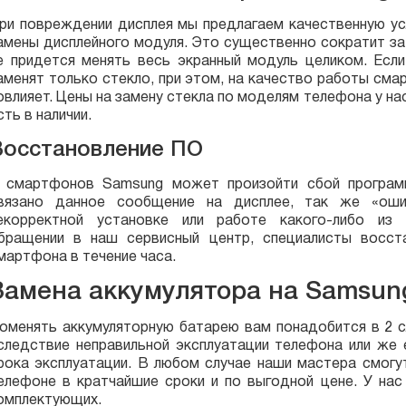
ри повреждении дисплея мы предлагаем качественную ус
амены дисплейного модуля. Это существенно сократит за
е придется менять весь экранный модуль целиком. Если
аменят только стекло, при этом, на качество работы сма
овлияет. Цены на замену стекла по моделям телефона у на
сть в наличии.
Восстановление ПО
 смартфонов Samsung может произойти сбой программ
вязано данное сообщение на дисплее, так же «оши
екорректной установке или работе какого-либо из 
бращении в наш сервисный центр, специалисты восст
мартфона в течение часа.
Замена аккумулятора на Samsun
оменять аккумуляторную батарею вам понадобится в 2 с
следствие неправильной эксплуатации телефона или же 
рока эксплуатации. В любом случае наши мастера смогу
елефоне в кратчайшие сроки и по выгодной цене. У нас
омплектующих.