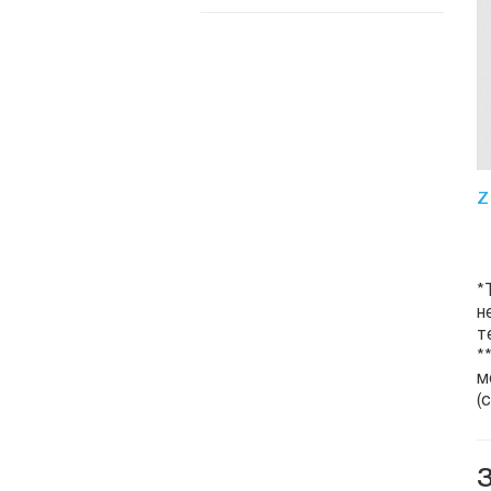
Z
*
н
т
*
м
(