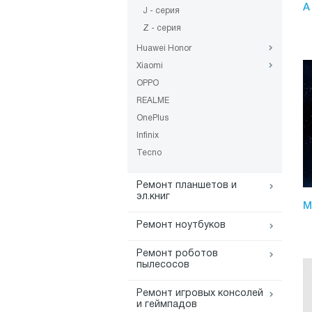
A
J - серия
Z - серия
Huawei Honor
Xiaomi
OPPO
REALME
OnePlus
Infinix
Tecno
Ремонт планшетов и
эл.книг
M
Ремонт ноутбуков
Ремонт роботов
пылесосов
Ремонт игровых консолей
и геймпадов