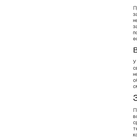
П
з
н
з
п
е
У
с
н
о
с
П
в
с
т
к