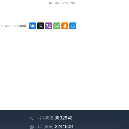
вопрос по услуге
литься ссылкой:
+7 (383)
3832643
+7 (968)
2241808