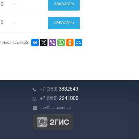
00
-
ЗАКАЗАТЬ
00
-
ЗАКАЗАТЬ
литься ссылкой:
+7 (383)
3832643
+7 (968)
2241808
ask@hellocentr.ru