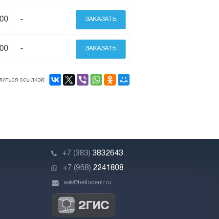
900
-
ЗАКАЗАТЬ
900
-
ЗАКАЗАТЬ
литься ссылкой:
+7 (383)
3832643
+7 (968)
2241808
ask@hellocentr.ru